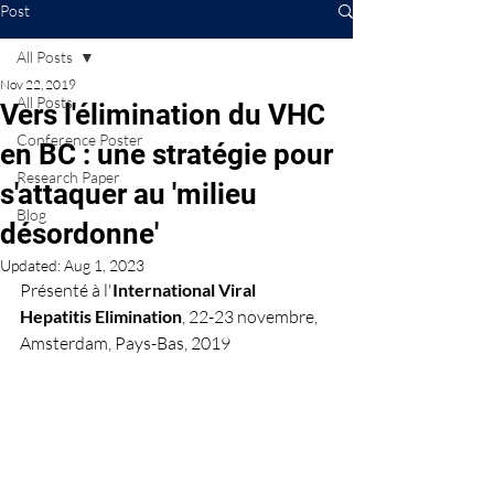
Post
All Posts
Nov 22, 2019
All Posts
Vers l'élimination du VHC
Conference Poster
en BC : une stratégie pour
Research Paper
s'attaquer au 'milieu
Blog
désordonne'
Updated:
Aug 1, 2023
Présenté à l'
International Viral 
Hepatitis Elimination
, 22-23 novembre, 
Amsterdam, Pays-Bas, 2019