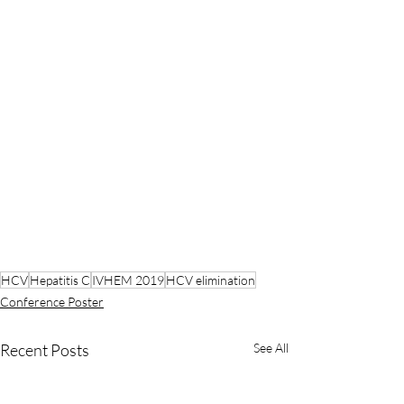
HCV
Hepatitis C
IVHEM 2019
HCV elimination
Conference Poster
Recent Posts
See All