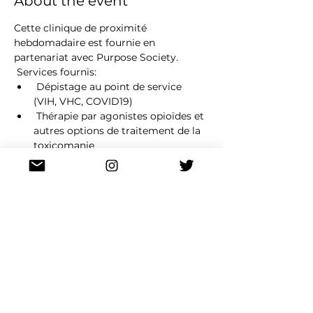
About the event
Cette clinique de proximité 
hebdomadaire est fournie en 
partenariat avec Purpose Society.
 Services fournis:
 Dépistage au point de service 
(VIH, VHC, COVID19)
 Thérapie par agonistes opioïdes et 
autres options de traitement de la 
toxicomanie
 Soins de santé primaires (soins de 
base des plaies), attachement du 
médecin et laboratoire sur place
 Les drop ins sont les bienvenus ou 
appelez à l'avance pour prendre rendez-
vous: 604-526-2522.
Share this event