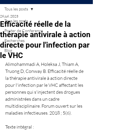
Tous les posts
26 juil. 2023
Tous les posts
Efficacité réelle de la
Poster de Conference
thérapie antivirale à action
Recherches
directe pour l'infection par
Blog
le VHC
Alimohammadi A, Holeksa J, Thiam A, 
Truong D, Conway B. Efficacité réelle de 
la thérapie antivirale à action directe 
pour l'infection par le VHC affectant les 
personnes qui s'injectent des drogues 
administrées dans un cadre 
multidisciplinaire. Forum ouvert sur les 
maladies infectieuses. 2018 ; 5(6).
Texte intégral : 